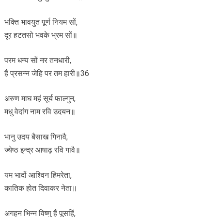
भक्ति भावयुत पूर्ण नियम सों,
दूर हटतसो भवके भ्रम सों॥
परम धन्य सों नर तनधारी,
हैं प्रसन्न जेहि पर तम हारी॥36
अरुण माघ महं सूर्य फाल्गुन,
मधु वेदांग नाम रवि उदयन॥
भानु उदय बैसाख गिनावै,
ज्येष्ठ इन्द्र आषाढ़ रवि गावै॥
यम भादों आश्विन हिमरेता,
कातिक होत दिवाकर नेता॥
अगहन भिन्न विष्णु हैं पूसहिं,