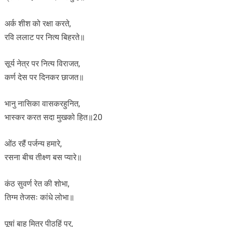
अर्क शीश को रक्षा करते,
रवि ललाट पर नित्य बिहरते॥
सूर्य नेत्र पर नित्य विराजत,
कर्ण देस पर दिनकर छाजत॥
भानु नासिका वासकरहुनित,
भास्कर करत सदा मुखको हित॥20
ओंठ रहैं पर्जन्य हमारे,
रसना बीच तीक्ष्ण बस प्यारे॥
कंठ सुवर्ण रेत की शोभा,
तिग्म तेजसः कांधे लोभा॥
पूषां बाहू मित्र पीठहिं पर,