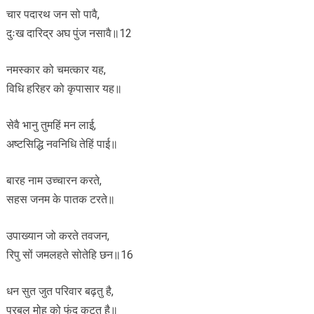
चार पदारथ जन सो पावै,
दुःख दारिद्र अघ पुंज नसावै॥12
नमस्कार को चमत्कार यह,
विधि हरिहर को कृपासार यह॥
सेवै भानु तुमहिं मन लाई,
अष्टसिद्धि नवनिधि तेहिं पाई॥
बारह नाम उच्चारन करते,
सहस जनम के पातक टरते॥
उपाख्यान जो करते तवजन,
रिपु सों जमलहते सोतेहि छन॥16
धन सुत जुत परिवार बढ़तु है,
प्रबल मोह को फंद कटतु है॥