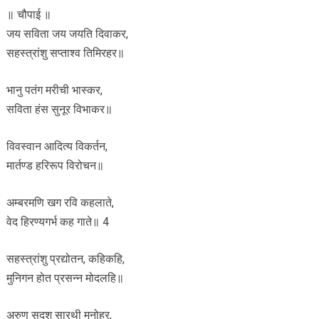
॥ चौपाई ॥
जय सविता जय जयति दिवाकर,
सहस्त्रांशु सप्ताश्व तिमिरहर॥
भानु पतंग मरीची भास्कर,
सविता हंस सुनूर विभाकर॥
विवस्वान आदित्य विकर्तन,
मार्तण्ड हरिरूप विरोचन॥
अम्बरमणि खग रवि कहलाते,
वेद हिरण्यगर्भ कह गाते॥ 4
सहस्त्रांशु प्रद्योतन, कहिकहि,
मुनिगन होत प्रसन्न मोदलहि॥
अरुण सदृश सारथी मनोहर,