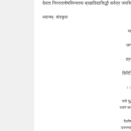
देवता निरस्ताशेषविघ्नतया ब्रह्मविद्यासिद्धौ सर्वत्र जय
ध्यानम्- संस्कृत
न
जगत
त्र
विरि
।। 
ततो युद
रावणं चा
दैवतै
उपगम्या