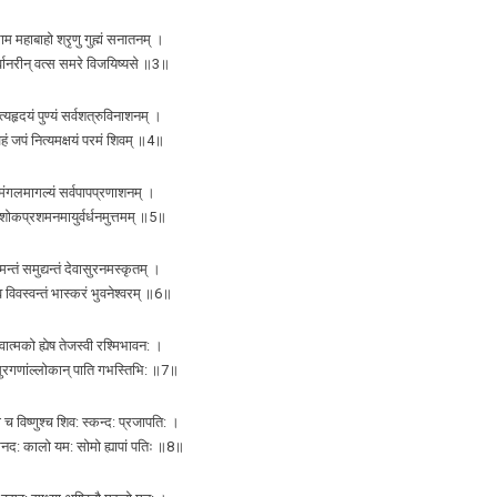
ाम महाबाहो श्रृणु गुह्मं सनातनम् ।
्वानरीन् वत्स समरे विजयिष्यसे ॥3॥
यहृदयं पुण्यं सर्वशत्रुविनाशनम् ।
ं जपं नित्यमक्षयं परमं शिवम् ॥4॥
वमंगलमागल्यं सर्वपापप्रणाशनम् ।
ाशोकप्रशमनमायुर्वर्धनमुत्तमम् ॥5॥
मन्तं समुद्यन्तं देवासुरनमस्कृतम् ।
 विवस्वन्तं भास्करं भुवनेश्वरम् ॥6॥
ेवात्मको ह्येष तेजस्वी रश्मिभावन: ।
सुरगणांल्लोकान् पाति गभस्तिभि: ॥7॥
ा च विष्णुश्च शिव: स्कन्द: प्रजापति: ।
 धनद: कालो यम: सोमो ह्यापां पतिः ॥8॥