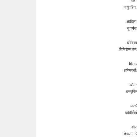
पितरो
वायुर्वहि
आदित्य:
सुवर्णस
हरिदश्व
तिमिरोन्मथन: 
हिरण्
अग्निगर्भ
व्योम
घनवृष्टि
आतपी 
कविर्विश
नक्ष
तेजसामपि 