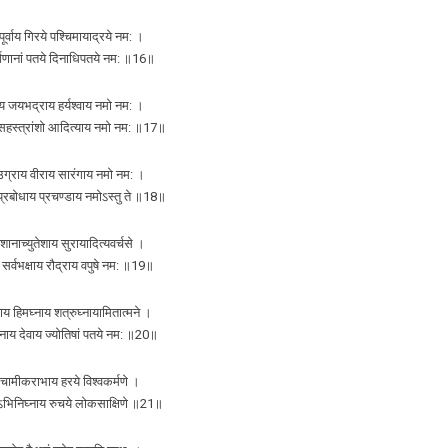
पूर्वाय गिरये पश्चिमायाद्रये नम: ।
र्गणानां पतये दिनाधिपतये नम: ॥16॥
 जयभद्राय हर्यश्वाय नमो नम: ।
सहस्त्रांशो आदित्याय नमो नम: ॥17॥
ग्राय वीराय सारंगाय नमो नम: ।
प्रबोधाय प्रचण्डाय नमोऽस्तु ते ॥18॥
मेशानाच्युतेशाय सुरायादित्यवर्चसे ।
े सर्वभक्षाय रौद्राय वपुषे नम: ॥19॥
ाय हिमघ्नाय शत्रुघ्नायामितात्मने ।
्नाय देवाय ज्योतिषां पतये नम: ॥20॥
तचामीकराभाय हरये विश्वकर्मणे ।
ऽभिनिघ्नाय रुचये लोकसाक्षिणे ॥21॥