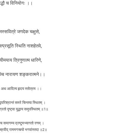
सिद्धौ च विनियोगः ।।
मस्सवित्रे जगदेक चक्षुसे,
्प्रसूति स्थिति नाशहेतवे,
यीमयाय त्रिगुणात्म धारिणे,
ञ्चि नारायण शङ्करात्मने।।
अथ आदित्य हृदय स्तोत्रम ।।
्धपरिश्रान्तं समरे चिन्तया स्थितम् ।
ग्रतो दृष्ट्वा युद्धाय समुपस्थितम् ॥1॥
श्च समागम्य द्रष्टुमभ्यागतो रणम् ।
ब्रवीद् राममगस्त्यो भगवांस्तदा ॥2॥