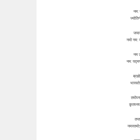
नम: 
ज्योति
जयाय
नमो नम: 
नम उ
नम: पद्म
ब्रह्
भास्वत
तमोघ्न
कृतघ्नघ
तप्
नमस्तमो