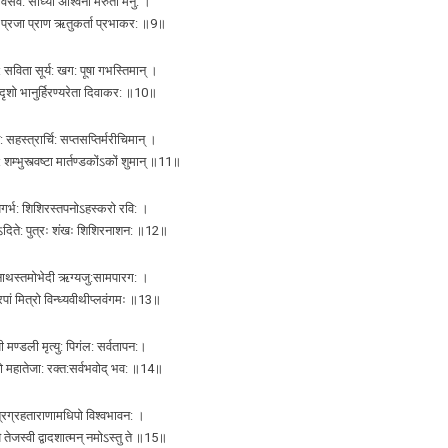
 वसव: साध्या अश्विनौ मरुतो मनु: ।
न: प्रजा प्राण ऋतुकर्ता प्रभाकर: ॥9॥
 सविता सूर्य: खग: पूषा गभस्तिमान् ।
दृशो भानुर्हिरण्यरेता दिवाकर: ॥10॥
: सहस्त्रार्चि: सप्तसप्तिर्मरीचिमान् ।
शम्भुस्त्वष्टा मार्तण्डकोंऽकों शुमान् ॥11॥
यगर्भ: शिशिरस्तपनोऽहस्करो रवि: ।
ोऽदिते: पुत्रः शंखः शिशिरनाशन: ॥12॥
नाथस्तमोभेदी ऋग्यजु:सामपारग: ।
रपां मित्रो विन्ध्यवीथीप्लवंगमः ॥13॥
मण्डली मृत्यु: पिगंल: सर्वतापन:।
्वो महातेजा: रक्त:सर्वभवोद् भव: ॥14॥
त्रग्रहताराणामधिपो विश्वभावन: ।
तेजस्वी द्वादशात्मन् नमोऽस्तु ते ॥15॥