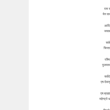
राम र
येन सर
आदित्
जयावह
सर्
चिन्त
रश्मि
पुजयस्व
सर्वद
एष देवा
एष ब्रह्म
महेन्द्रो